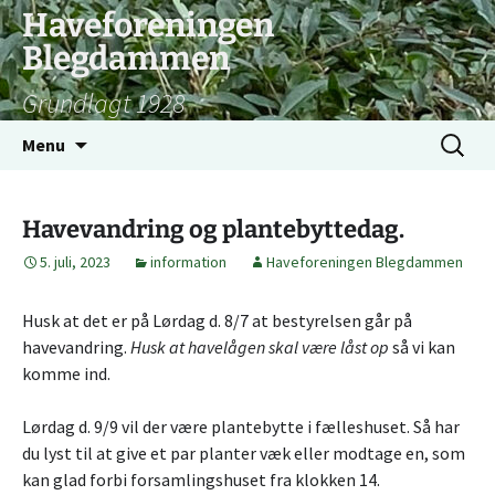
Hop
Haveforeningen
til
Blegdammen
indhold
Grundlagt 1928
Søg
Menu
efter:
Havevandring og plantebyttedag.
5. juli, 2023
information
Haveforeningen Blegdammen
Husk at det er på Lørdag d. 8/7 at bestyrelsen går på
havevandring.
Husk at havelågen skal være låst op
så vi kan
komme ind.
Lørdag d. 9/9 vil der være plantebytte i fælleshuset. Så har
du lyst til at give et par planter væk eller modtage en, som
kan glad forbi forsamlingshuset fra klokken 14.