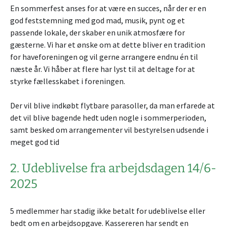
En sommerfest anses for at være en succes, når der er en
god feststemning med god mad, musik, pynt og et
passende lokale, der skaber en unik atmosfære for
gæsterne. Vi har et ønske om at dette bliver en tradition
for haveforeningen og vil gerne arrangere endnu én til
næste år. Vi håber at flere har lyst til at deltage for at
styrke fællesskabet i foreningen.
Der vil blive indkøbt flytbare parasoller, da man erfarede at
det vil blive bagende hedt uden nogle i sommerperioden,
samt besked om arrangementer vil bestyrelsen udsende i
meget god tid
2. Udeblivelse fra arbejdsdagen 14/6-
2025
5 medlemmer har stadig ikke betalt for udeblivelse eller
bedt om en arbejdsopgave. Kassereren har sendt en