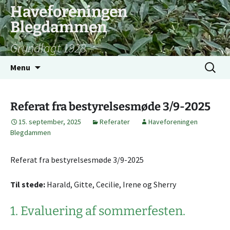
Hop
Haveforeningen
til
Blegdammen
indhold
Grundlagt 1928
Søg
Menu
efter:
Referat fra bestyrelsesmøde 3/9-2025
15. september, 2025
Referater
Haveforeningen
Blegdammen
Referat fra bestyrelsesmøde 3/9-2025
Til stede:
Harald, Gitte, Cecilie, Irene og Sherry
1. Evaluering af sommerfesten.