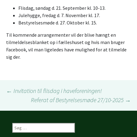
Flisdag, søndag d. 21. September kl. 10-13.
Julehygge, fredag d. 7. November kl. 17.
Bestyrelsesmøde d. 27. Oktober kl. 15.
Til kommende arrangementer vil der blive hængt en
tilmeldelsesblanket op i fælleshuset og hvis man bruger
Facebook, vil man ligeledes have mulighed for at tilmelde
sig der.
Indlægsnavigation
←
Invitation til flisdag i haveforeningen!
Referat af Bestyrelsesmøde 27/10-2025
→
Søg
efter: