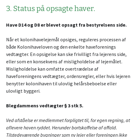
3. Status på opsagte haver.
Have D14 og D8 er blevet opsagt fra bestyrelsens side.
Når et kolonihavelejemål opsiges, reguleres processen af
både Kolonihaveloven og den enkelte haveforenings
vedtægter. En opsigelse kan ske frivilligt fra lejerens side,
eller som en konsekvens af misligholdelse af lejemålet.
Misligholdelse kan omfatte overtrædelse af
haveforeningens vedtægter, ordensregler, eller hvis lejeren
benytter kolonihaven til ulovlig helårsbeboelse eller
ulovligt byggeri.
Blegdammens vedtægter § 3 stk 5.
Ved afståelse er medlemmet forpligtet til, for egen regning, at
aflevere haven ryddet. Herunder bortskaffelse af affald.
Tilstedeværende bygninger som ny lejer eller foreningen ikke