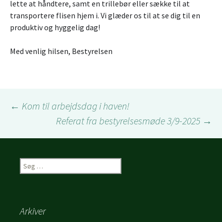
lette at håndtere, samt en trillebør eller sække til at
transportere flisen hjem i. Vi glæder os til at se dig til en
produktiv og hyggelig dag!
Med venlig hilsen, Bestyrelsen
Indlægsnavigation
←
Kom til arbejdsdag i haven!
Referat fra bestyrelsesmøde 3/9-2025
→
Søg
efter:
Arkiver