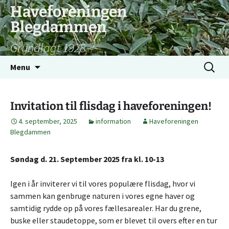
Hop
Haveforeningen
til
Blegdammen
indhold
Grundlagt 1928
Søg
Menu
efter:
Invitation til flisdag i haveforeningen!
4. september, 2025
information
Haveforeningen
Blegdammen
Søndag d. 21. September 2025 fra kl. 10-13
Igen i år inviterer vi til vores populære flisdag, hvor vi
sammen kan genbruge naturen i vores egne haver og
samtidig rydde op på vores fællesarealer. Har du grene,
buske eller staudetoppe, som er blevet til overs efter en tur