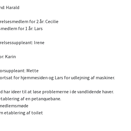
nd: Harald
relsesmedlem for 2 år: Cecilie
medlem for 1 år: Lars
relsessuppleant: Irene
or: Karin
sorsuppleant: Mette
fortsat for hjemmesiden og Lars for udlejning af maskiner.
ld har ideer til at løse problemerne i de vandlidende haver.
tablering af en petanquebane.
 medlemsmøde
m etablering af toilet