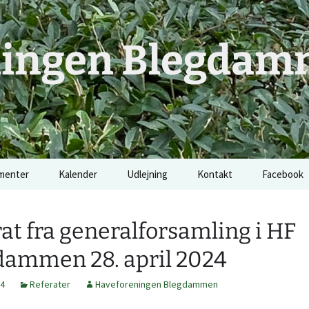
ningen Blegda
menter
Kalender
Udlejning
Kontakt
Facebook
at fra generalforsamling i HF
dammen 28. april 2024
24
Referater
Haveforeningen Blegdammen