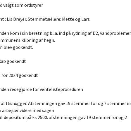
d valgt som ordstyrer
nt : Lis Dreyer. Stemmetællere: Mette og Lars
den kom i sin beretning bl.a. ind på rydning af D2, vandproblemer
ommunens klipning af hegn.
n blev godkendt.
kab godkendt
t for 2024 godkendt
nden redegjorde for ventelisteproceduren
b af flishugger. Afstemningen gav 19 stemmer for og 7 stemmer i
n arbejder videre med sagen
af depositum på kr. 2500. afstemningen gav 19 stemmer for og 2