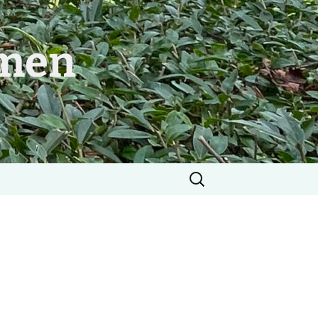
mmen
Søg
efter: