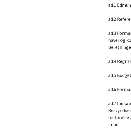
ad.1 Edmun
ad.2 Refere
ad.3 Forman
haver og k
Beretninge
ad.4 Regns
ad.5 Budge
ad.6 Forma
ad.7 Indkø
Bestyrelse
Indførelse 
imod.