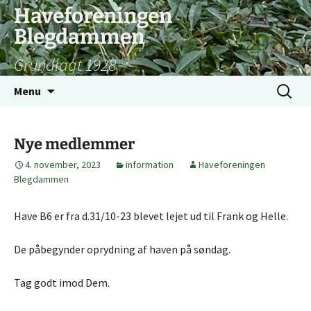
Hop
Haveforeningen
til
Blegdammen
indhold
Grundlagt 1928
Søg
Menu
efter:
Nye medlemmer
4. november, 2023
information
Haveforeningen
Blegdammen
Have B6 er fra d.31/10-23 blevet lejet ud til Frank og Helle.
De påbegynder oprydning af haven på søndag.
Tag godt imod Dem.