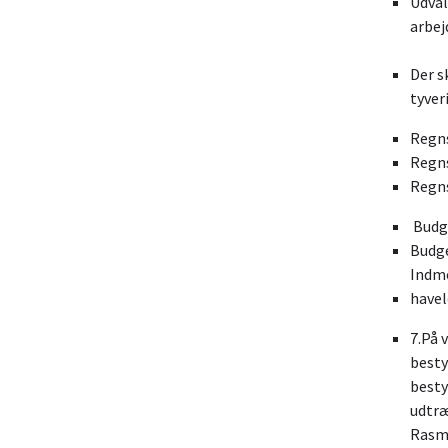
Udval
arbe
Der s
tyve
Re
Reg
Regns
Bu
Bu
In
havel
7.På 
bes
be
ud
Ra