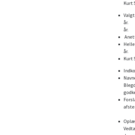
Kurt 
Valgt
år
A
Helle
Kurt 
I
Navne
Blegd
Forsl
afste
Opl
Vedtæ