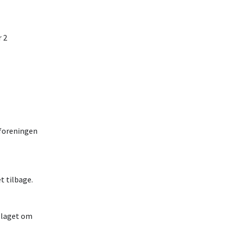
2
 år.
g
foreningen
t tilbage.
gter.
slaget om