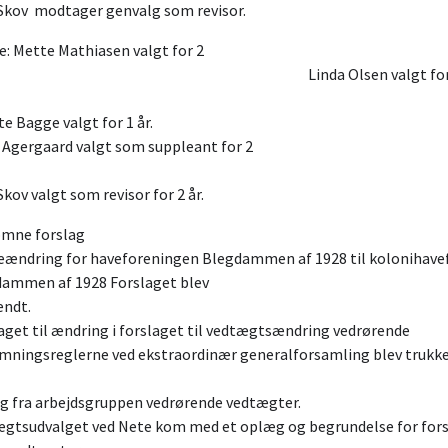
Skov modtager genvalg som revisor.
e: Mette Mathiasen valgt for 2
. Linda Olsen valgt for 
år.
nette Bagge valgt for 1
 Agergaard valgt som suppleant for 2
år.
Skov valgt som revisor for 2 år.
ndkomne forsla
ændring for haveforeningen Blegdammen af 1928 til kolonihave
ammen af 1928 Forslaget blev
godkendt.
aget til ændring i forslaget til vedtægtsændring vedrørende
mningsreglerne ved ekstraordinær generalforsamling blev trukke
æg fra arbejdsgruppen vedrørende vedtæ
gtsudvalget ved Nete kom med et oplæg og begrundelse for for