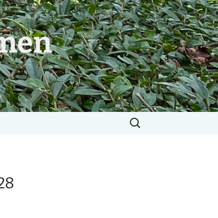
mmen
Søg
efter:
28