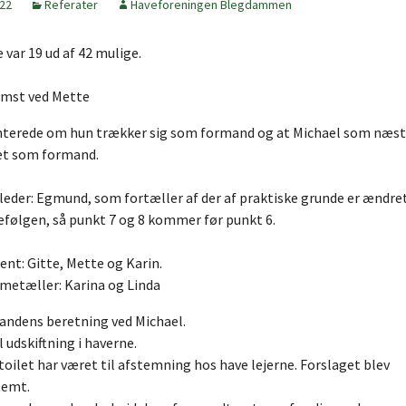
022
Referater
Haveforeningen Blegdammen
ar 19 ud af 42 mulige.
omst ved Mette
nterede om hun trækker sig som formand og at Michael som næs
et som formand.
eder: Egmund, som fortæller af der af praktiske grunde er ændret
efølgen, så punkt 7 og 8 kommer før punkt 6.
ferent: Gitte, Mette og Kari
etæller: Karina og Linda
rmandens beretning ved Micha
 del udskiftning i havern
toilet har været til afstemning hos have lejerne. Forslaget blev
dstemt.