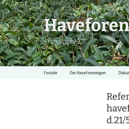
Hop
til
indhold
Havefore
Grundlagt 1928
Forside
Om Haveforeningen
Doku
Praktisk Info
Refer
Bestyrelsen
have
Referater
d.21/