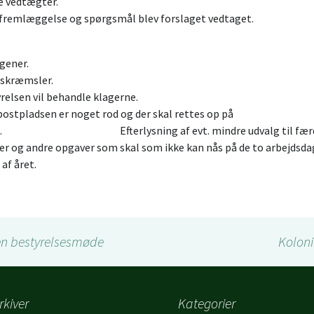
e nye vedtægte
 fremlæggelse og spørgsmål blev forslaget vedtaget.
abogener.
ugleskræmsler
relsen vil behandle klagerne.
stpladsen er noget rod og der skal rettes op på
e. Efterlysning af evt. mindre udvalg til færdi
eer og andre opgaver som skal som ikke kan nås på de to arbejdsdag
 af året.
n bestyrelsesmøde
Kolon
rkiver
Kategorier