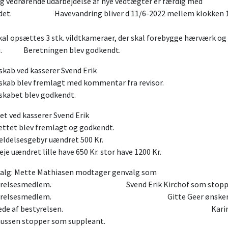
g vedrørende udarbejdelse af nye vedtægter er færdig med
jdet. Havevandring bliver d 11/6-2022 mellem klok
kal opsættes 3 stk. vildtkameraer, der skal forebygge hærværk og
ri. Beretningen blev godkendt.
gnskab ved kasserer Svend E
nskab blev fremlagt med kommentar fra re
kabet blev godkendt.
dget ved kasserer Svend E
dgettet blev fremlagt og godk
dmeldelsesgebyr uændret 500
eje uændret lille have 650 Kr. stor have 1200 Kr.
valg: Mette Mathiasen modtager genvalg som
tyrelsesmedlem. Svend Erik Kirchof som stoppe
styrelsesmedlem. Gitte Geer ønsker 
træde af bestyrelsen. Kari
smussen stopper som suppl