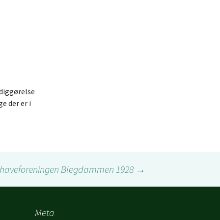
r.
.
ggørelse
e der er i
ihaveforeningen Blegdammen 1928
→
Meta