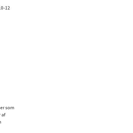
ken 10-12
rik
visor.
rik
endt.
 Kr.
r som
af
n
eant.