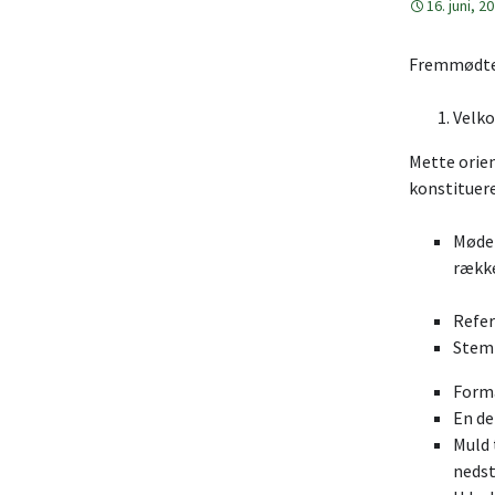
16. juni, 2
Fremmødte v
Velk
Mette orie
konstituer
Mødel
rækk
Re
Stemm
Fo
En
Muld 
ne