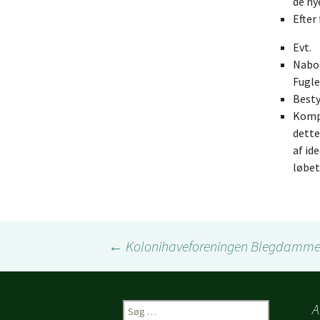
d
Efter
Evt.
N
F
Besty
Kompo
dett
af id
løbet
Indlægsnavigation
←
Kolonihaveforeningen Blegdamme
Søg
A