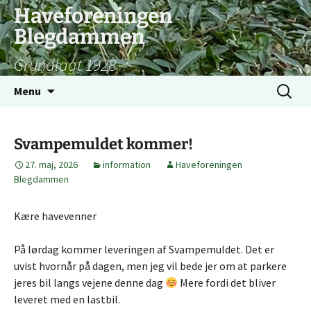
Hop
Haveforeningen
til
Blegdammen
indhold
Grundlagt 1928
Søg
Menu
efter:
Svampemuldet kommer!
27. maj, 2026
information
Haveforeningen
Blegdammen
Kære havevenner
På lørdag kommer leveringen af Svampemuldet. Det er
uvist hvornår på dagen, men jeg vil bede jer om at parkere
jeres bil langs vejene denne dag
Mere fordi det bliver
leveret med en lastbil.